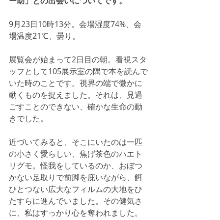
ー助」との出会いについてです。
9月23日10時13分。会場湿度74%、会
場温度21℃、曇り。
展覧会が始まって2日目の朝。看視スタ
ッフとして105展示室の隅で本を読んで
いた時のことです。視界の端で微かに
動くものを捉えました。それは、見過
ごすことのできない、確かな生命の動
きでした。
近づいてみると、そこにいたのは一匹
の小さく愛らしい、焦げ茶色のハエト
リグモ。怪我をしているのか、おぼつ
かない足取りで前脚を庇いながら、餌
ひとつない広大なフィルムの大地をひ
たすらに進んでいました。その健気さ
に、私はすっかり心を奪われました。