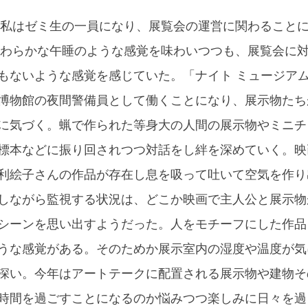
では私はゼミ生の一員になり、展覧会の運営に関わること
きやわらかな午睡のような感覚を味わいつつも、展覧会に
もないような感覚を感じていた。「ナイト ミュージア
博物館の夜間警備員として働くことになり、展示物たち
に気づく。蝋で作られた等身大の人間の展示物やミニチ
標本などに振り回されつつ対話をし絆を深めていく。映
利絵子さんの作品が存在し息を吸って吐いて空気を作り
しながら監視する状況は、どこか映画で主人公と展示物
シーンを思い出すようだった。人をモチーフにした作品
うな感覚がある。そのためか展示室内の湿度や温度が気
深い。今年はアートテークに配置される展示物や建物そ
時間を過ごすことになるのか悩みつつ楽しみに日々を過