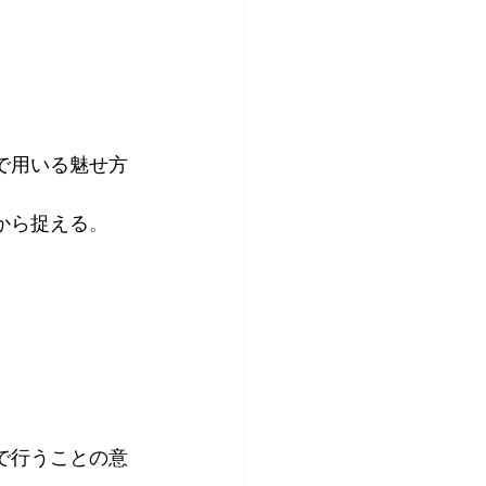
、
で用いる魅せ方
から捉える
。
で行うことの意